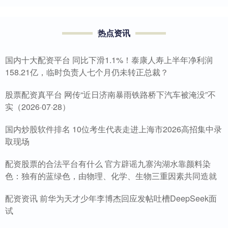
热点资讯
国内十大配资平台 同比下滑1.1%！泰康人寿上半年净利润
158.21亿，临时负责人七个月仍未转正总裁？
股票配资真平台 网传“近日济南暴雨铁路桥下汽车被淹没”不
实（2026·07·28）
国内炒股软件排名 10位考生代表走进上海市2026高招集中录
取现场
配资股票的合法平台有什么 官方辟谣九寨沟湖水靠颜料染
色：独有的蓝绿色，由物理、化学、生物三重因素共同造就
配资资讯 前华为天才少年李博杰回应发帖吐槽DeepSeek面
试