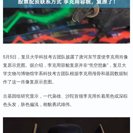
5月5日，复旦大学科技考古团队披露了唐河东节度使李克用肖像
复原示意图。据介绍，李克用容貌复原并非“凭空想象”，复旦大
学文物与博物馆学系科技考古团队根据李克用颅骨和基因数据制
作了这一肖像复原示意图。
古基因组研究显示，一代枭雄、沙陀首领李克用长着黑色或深棕
色头发，肤色偏浅，相貌勇武雄伟。