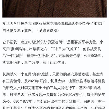
复旦大学科技考古团队根据李克用颅骨和基因数据制作了李克用
的肖像复原示意图。（受访者供图）
史书记载，晚唐时期沙陀人“勇冠诸胡”，是重要的军事力量。李
克用“摧锋陷阵，出诸将之右，军中目为‘飞虎子’”。他作战受伤
后“一目微眇”，被夸张为“独眼龙”，更添传奇色彩。公元908年，
李克用病逝，享年53岁，葬于山西代县。
长期以来，李克用“真身”难辨，只因他的墓穴屡遭盗掘，墓室内
有三具骸骨。从2023年开始，复旦大学、山西代县博物馆等机构
的研究人员对李克用墓出土的三具人骨进行了古基因组图谱检
测，科技考古工作者发现一具骸骨为40至50岁男性，碳十四测年
为公元680至877年，与李克用出生年代大致相当。另两具（有一
具位于墓道）分别为22至24岁和18至20岁的年轻个体，年代晚至