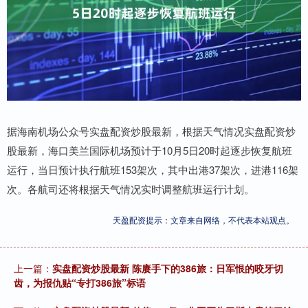
据海南机场公众号实盘配资炒股最新，根据天气情况实盘配资炒
股最新，海口美兰国际机场预计于10月5日20时起逐步恢复航班
运行，当日预计执行航班153架次，其中出港37架次，进港116架
次。各航司还将根据天气情况实时调整航班运行计划。
天盈配资提示：文章来自网络，不代表本站观点。
上一篇：
实盘配资炒股最新 陈赓手下的386旅：日军恨的咬牙切
齿，为报仇贴“专打386旅”标语