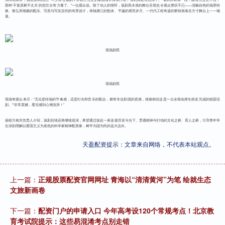
那种‘不复原桥不丈夫’的悲壮太有力量了。”一位观众说。除了动人的情怀，该剧高水准的舞台呈现也令观众赞叹不已——流畅自然的场景转
换、恢弘而细腻的配乐、写意与写实交织的布景设计，将钱塘江的怒涛、平越的艰苦岁月、一代代工程奇迹的辉煌画卷在方寸舞台上一一铺
展。
现场剧照
现场剧照
现场有观众表示：“无论是转场的节奏感，还是灯光和音乐的配合，都有专业剧团的质感，很难相信这是一台全部由师生校友完成的校园话
剧。”“非常震撼，看完感到心潮澎湃！”
据校方相关负责人介绍，该剧后续还将继续巡演，希望通过架起一座连接历史与当下、贯通精神与行动的文化之桥、育人之桥，引导青年学
生深刻理解以爱国主义为底色的科学家精神配资家，树牢为国为民的远大志向。
天盈配资提示：文章来自网络，不代表本站观点。
上一篇：
正规股票配资官网网址 青海以“清清黄河”为笔 绘就生态
文旅新画卷
下一篇：
配资门户的申请入口 今年高考设120个常规考点！北京教
育考试院提示：这些易混淆考点别走错