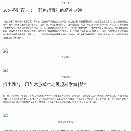
《先生与桥》
从造桥到育人：一部跨越百年的精神史诗
《先生与桥》是一部以桥梁巨匠、西南交大老校长茅以升先生人生轨迹为主线的科学家精神题材话剧。全剧通过三位当代大学生跨越时空的
追寻，将个人抉择与家国命运深度勾连，借水、土、风等自然意象拟人化的诗意表达，展开一场跨越百年的精神对话。舞台上，从童年目睹
文德桥坍塌立志造桥，到负笈海外学成报国；从主持建造首座由中国人自主设计的现代化大桥——钱塘江大桥，到抗战烽火中为阻敌寇忍痛
炸桥；从保护多箱珍贵资料辗转流离，到在贵州平越艰苦环境中坚守讲台、践行“教育是炸不垮的桥”的信念……茅以升“从造桥到育人”的传奇
一生被艺术化地浓缩呈现。剧中，水、土、风等意象既化作钱塘江底的流沙怒涛，成为建桥的艰难险阻，又化作无形的哲思，串联起茅以升
与当代青年的精神问答。
现场剧照
现场剧照
师生同台：用艺术形式生动展现科学家精神
据了解，该剧历时一年创排，曾入选中国科协2025年“科学家故事舞台剧推广行动”剧目。全剧演职人员均为西南交大师生校友，本次演出共
有57人参与，其中演员47人、剧务10人，全部为在校师生。话剧以“师生演校友、学弟演学长”的方式，让师生在编、排、演、观的全过程中
实现从“被动听讲”到“主动感悟”“亲身诠释”的转变，成为学校将科学家精神融入“大思政”育人体系的生动实践。
演出结束后谢幕
演出结束后，观众反响热烈。不少师生被剧中茅以升先生的家国情怀深深打动，情到深处潸然泪下。“看到炸桥那一段，眼泪完全止不住，