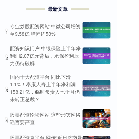
最新文章
专业炒股配资网站 中微公司增资
1
至9.58亿 增幅约53%
配资知识门户 中银保险上半年净
利润2.07亿元背后，承保盈利压
2
力仍待破解
国内十大配资平台 同比下滑
1.1%！泰康人寿上半年净利润
3
158.21亿，临时负责人七个月仍
未转正总裁？
股票配资论坛网站 这些涉灾网络
4
谣言要严查
股票配资真平台 网传“近日济南暴