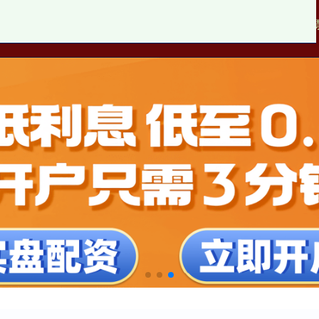
10倍配资公司
查查配官网
股